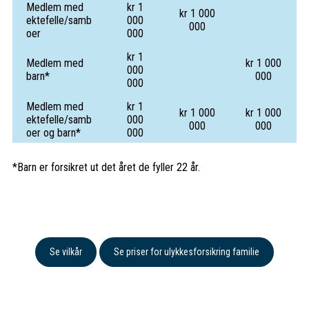
Medlem med
kr 1
kr 1 000
ektefelle/samb
000
000
oer
000
kr 1
Medlem med
kr 1 000
000
barn*
000
000
Medlem med
kr 1
kr 1 000
kr 1 000
ektefelle/samb
000
000
000
oer og barn*
000
*Barn er forsikret ut det året de fyller 22 år.
Se vilkår
Se priser for ulykkesforsikring familie