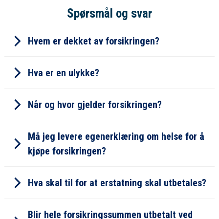
Spørsmål og svar
Hvem er dekket av forsikringen?
Hva er en ulykke?
Ektefelle/samboer
Når og hvor gjelder forsikringen?
Medlem (gir dobbel dekning)
Studentmedlem
Må jeg levere egenerklæring om helse for å
Pensjonist
kjøpe forsikringen?
Hva skal til for at erstatning skal utbetales?
Blir hele forsikringssummen utbetalt ved