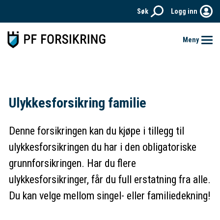
Søk
Logg inn
Meny
Hjem
Ulykkesforsikring familie
Forsikringer
Priser
Denne forsikringen kan du kjøpe i tillegg til
ulykkesforsikringen du har i den obligatoriske
Aktuelt
grunnforsikringen. Har du flere
Kontakt
ulykkesforsikringer, får du full erstatning fra alle.
Meld skade
Du kan velge mellom singel- eller familiedekning!