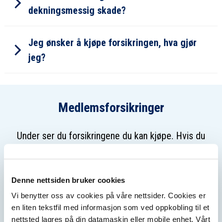
dekningsmessig skade?
Jeg ønsker å kjøpe forsikringen, hva gjør
jeg?
Medlemsforsikringer
Under ser du forsikringene du kan kjøpe. Hvis du
er innlogget, ser du også forsikringene du allerede
har. Klikk «Se priser” for å sjekke pris og bestille.
Denne nettsiden bruker cookies
Vi benytter oss av cookies på våre nettsider. Cookies er
Logg inn med BankID
en liten tekstfil med informasjon som ved oppkobling til et
nettsted lagres på din datamaskin eller mobile enhet. Vårt