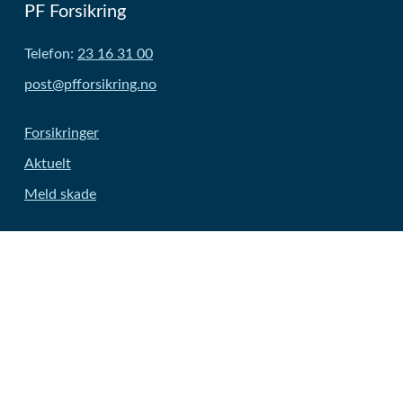
PF Forsikring
Telefon:
23 16 31 00
post@pfforsikring.no
Forsikringer
Aktuelt
Meld skade
Kontakt
Om oss
Forsikringsleverandører
Informasjonskapsler
Innstillinger for informasjonskapsler