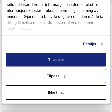
nettsted leser deretter informasjonen i denne tekstfilen.
Informasjonskapsler brukes til personlig tilpasning av
annonser. Gjennom å benytte deg av nettsiden må du ta
stilling til hvilke cookies du ønsker at vi skal kunne
Meg og Mine
benytte oss av.
Kloss på kloss
Detaljer
Uførerente
Tillat alle
Dødsfall
Se priser
Tilpass
Ulykkesforsikring familie
1G
Se priser
Uførhet
Se priser
Ikke tillat
Forsikret
Se priser
2G
Se priser